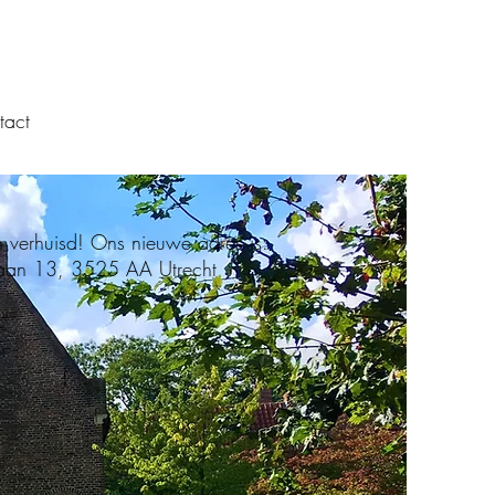
25 jaar
jubileum
tact
n verhuisd! Ons nieuwe adres is:
laan 13, 3525 AA Utrecht