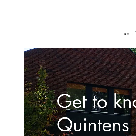
Thema'
Get to k
Quintens