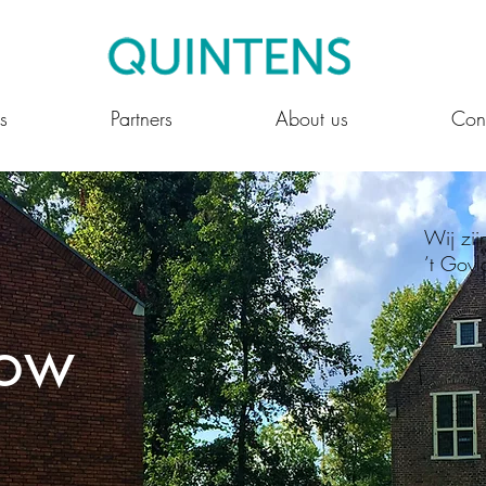
s
Partners
About us
Con
Wij zij
’t Goy
now