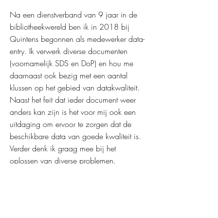
Na een dienstverband van 9 jaar in de
bibliotheekwereld ben ik in 2018 bij
Quintens begonnen als medewerker data-
entry. Ik verwerk diverse documenten
(voornamelijk SDS en DoP) en hou me
daarnaast ook bezig met een aantal
klussen op het gebied van datakwaliteit.
Naast het feit dat ieder document weer
anders kan zijn is het voor mij ook een
uitdaging om ervoor te zorgen dat de
beschikbare data van goede kwaliteit is.
Verder denk ik graag mee bij het
oplossen van diverse problemen.
Mijn vrije tijd besteed ik onder andere
aan lezen, reizen met de trein en het
bezoeken van musea.
michael@quintens.nl