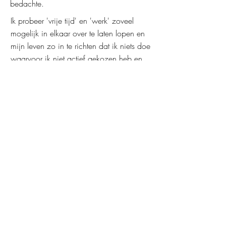
bedachte.
Ik probeer 'vrije tijd' en 'werk' zoveel
mogelijk in elkaar over te laten lopen en
mijn leven zo in te richten dat ik niets doe
waarvoor ik niet actief gekozen heb en
continu voor blijf kiezen. Naast mijn tijd
bij Quintens, ben ik aan het promoveren
in de filosofie, surf en boulder ik, maak ik
lange (voet)reizen, speel ik gitaar, schrijf
en teken ik, tuinier ik en doe ik aan
houtbewerking: ik ben altijd op zoek om
nieuwe dingen en vaardigheden te leren.
dirk-jan@quintens.nl
terug naar Team
© Quintens Advies & Management B.V. | 2026