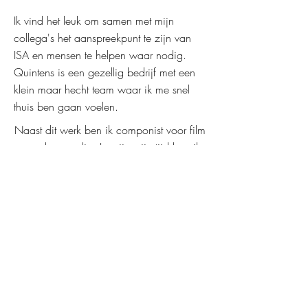
Ik vind het leuk om samen met mijn
collega's het aanspreekpunt te zijn van
ISA en mensen te helpen waar nodig.
Quintens is een gezellig bedrijf met een
klein maar hecht team waar ik me snel
thuis ben gaan voelen.
Naast dit werk ben ik componist voor film
en andere media. In mijn vrije tijd hou ik
van lezen en wandelen in de natuur.
thomas@quintens.nl
terug naar Team
© Quintens Advies & Management B.V. | 2026
(+31) 30 656 6080
’t Goylaan 13,