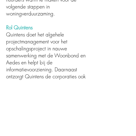
volgende stappen in
woningverduurzaming.
Rol Quintens
Quintens doet het algehele
projectmanagement voor het
opschalingsproject in nauwe
samenwerking met de Woonbond en
Aedes en helpt bij de
informatievoorziening. Daarnaast
ontzorgt Quintens de corporaties ook
bij het aanhaken. Naast het geven van
trainingen aan corporatiemedewerkers
of energiecoach voor de implementatie
van de energiedisplay bij bewoners,
kunnen woningcorporaties ook
begeleid worden bij het opstellen van
een eenvoudig stappenplan en het
inpassen van deze actie in hun eigen