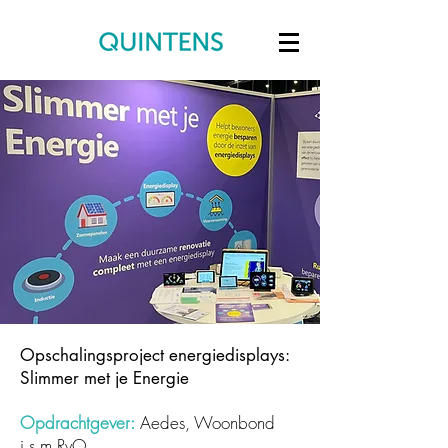
Opschalingsproject energiedisplays:
Slimmer met je Energie
Opdrachtgever:
Aedes, Woonbond
i.s.m RvO